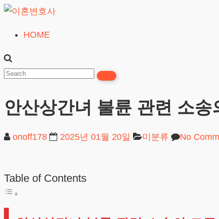
Skip
to
HOME
이
content
혼
변
호
안산상간녀 불륜 관련 소송
사
무료상담
onoff178
2025년 01월 20일
미분류
No Comm
Table of Contents