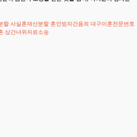
분할
사실혼재산분할
혼인빙자간음죄
대구이혼전문변호
혼
상간녀위자료소송