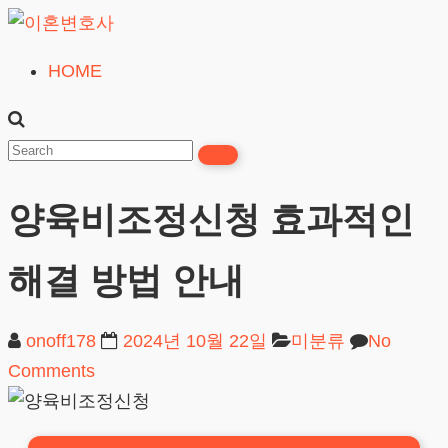
Skip
to
HOME
이
content
혼
변
호
양육비조정신청 효과적인
사
무료상담
해결 방법 안내
onoff178
2024년 10월 22일
미분류
No
Comments