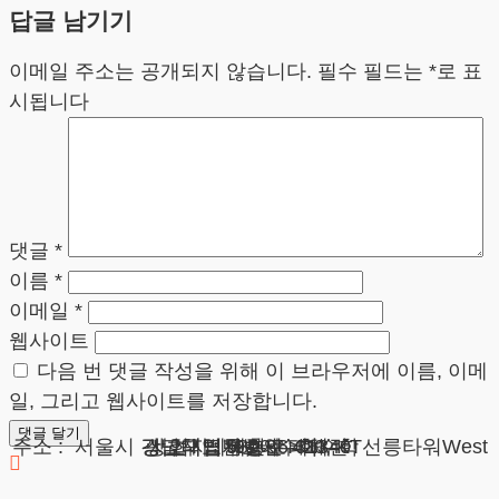
답글 남기기
이메일 주소는 공개되지 않습니다.
필수 필드는
*
로 표
시됩니다
댓글
*
이름
*
이메일
*
웹사이트
다음 번 댓글 작성을 위해 이 브라우저에 이름, 이메
일, 그리고 웹사이트를 저장합니다.
광고책임변호사 : 이수학
상호 : 법무법인 테헤란
사업자 : 589-86-01340
대표자 : 이수학
주소 : 서울시 강남구 테헤란로 420, KT선릉타워West 9층