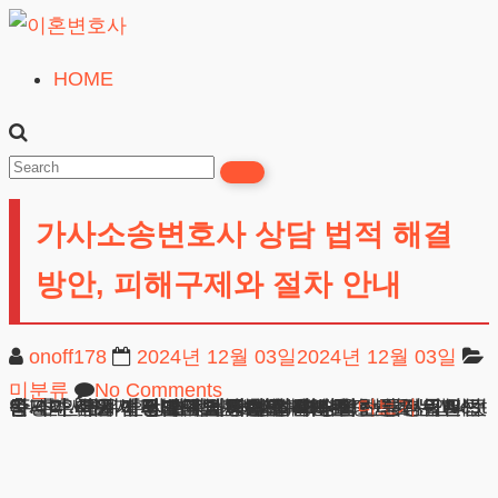
Skip
to
HOME
이
content
혼
변
호
가사소송변호사 상담 법적 해결
사
무료상담
방안, 피해구제와 절차 안내
onoff178
2024년 12월 03일
2024년 12월 03일
미분류
No Comments
안녕하세요. 법무법인 테헤란의 가사소송변호사입니다. 혼인관계에서 배우자의 배신을 경험하신 분들은 큰 충격과 함께 어떻게 대처해야 할지 막막한 심정이실 것입니다. 배우자의 부적절한 행위는 단순한 개인 간의 문제가 아닌 법적으로도 중대한 결과를 초래하는 사안입니다. 특히 혼인관계에서 발생하는 배신행위는 민법상 이혼사유가 되며, 정신적 손해배상을
광고책임변호사 : 이수학
상호 : 법무법인 테헤란
사업자 : 589-86-01340
대표자 : 이수학
주소 : 서울시 강남구 테헤란로 420, KT선릉타워West 9층
더보기