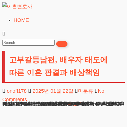
Skip
to
HOME
이
content
혼
변
호
고부갈등남편, 배우자 태도에
사
무료상담
따른 이혼 판결과 배상책임
onoff178
2025년 01월 22일
미분류
No
Comments
고부갈등남편, 배우자 태도에 따른 이혼 판결과 배상책임 안녕하세요, 법무법인 테헤란 고부갈등남편이혼 변호사입니다. 명절이나 가족행사에서 시작된 작은 불화가 심각한 가정문제로 번지는 사례가 급증하고 있습니다. 고부갈등남편 사건을 다루면서 확인한 바로는, 배우자의 소극적 태도나 부적절한 대응이 결혼생활을 파탄으로 이끄는 주된 원인이
광고책임변호사 : 이수학
상호 : 법무법인 테헤란
사업자 : 589-86-01340
대표자 : 이수학
주소 : 서울시 강남구 테헤란로 420, KT선릉타워West 9층
더보기