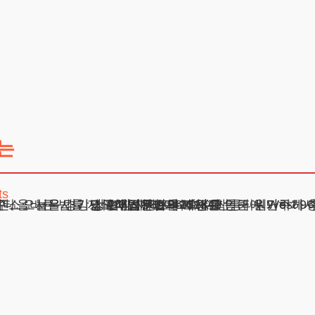
는
ts
위해 이혼 절차와 관련한 중요 정보를 공유하고자 합니다. 이혼은 복잡하고 감정적인 과정일 수 있지만, 올바른 법률 지식과 전
주소 : 서울시 강남구 테헤란로 420, KT선릉타워West 9
광고책임변호사 : 이수학
상호 : 법무법인 테헤란
사업자 : 589-86-01340
대표자 : 이수학