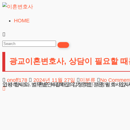
Skip
to
HOME
이
content
혼
변
호
광교이혼변호사, 상담이 필요할 때
사
무료상담
onoff178
2024년 11월 27일
미분류
No Commen
안녕하세요. 법무법인 테헤란의 가정법 전문 변호사입니다. 오늘은 경기도 수원 지역, 특히 광교 인근에 거주하시는 분들을 