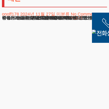
onoff178
2024년 11월 27일
미분류
No Comments
안녕하세요. 법무법인 테헤란의 가정법 전문 변호사입니다. 오늘은 경기도 수원 지역, 특히 광교 인근에 거주하시는 분들을 위해 이혼 절차와 관련한 중요 정보를 공유하고자 합니다. 이혼은 복잡하고 감정적인 과정일 수 있지만, 올바른 법률 지식과 전문가의 조언을 통해 원만하게 해결할 수 있습니다. 이혼
광고책임변호사 : 이수학
상호 : 법무법인 테헤란
사업자 : 589-86-01340
대표자 : 이수학
주소 : 서울시 강남구 테헤란로 420, KT선릉타워West 9층
더보기