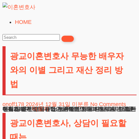
Skip
to
HOME
이
content
혼
변
광교이혼변호사 무능한 배우자
호
사
와의 이별 그리고 재산 정리 방
무료상담
법
onoff178
2024년 12월 31일
미분류
No Comments
광교이혼변호사 무능한 배우자와의 이별 그리고 재산 정리 방법 안녕하세요, 법무법인 테헤란입니다. 오늘은 배우자의 경제적 능력 부족으로 힘들어하시는 분들을 위해 실질적인 해결방안을 말씀드리고자 합니다. 결혼생활을 유지하는데 있어 경제적인 문제는 피할 수 없는 현실입니다. 맞벌이가 보편화된 현대 사회에서 한쪽 배우자가 소득
더보기
광교이혼변호사, 상담이 필요할
때는