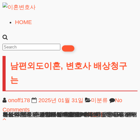
Skip
to
HOME
이
content
혼
변
호
남편외도이혼, 변호사 배상청구
사
무료상담
는
onoff178
2025년 01월 31일
미분류
No
Comments
남편외도이혼, 변호사 배상청구는 안녕하세요. 법무법인 테헤란의 남편외도이혼변호사입니다. 배우자의 부적절한 행위로 힘든 시간을 보내고 계신 분들을 위해 오늘은 법적 해결방안에 대해 상세히 안내해드리고자 합니다. 혼인관계 해소와 정신적 손해배상 청구를 위해서는 객관적인 증거자료 확보가 매우 중요합니다. 남편외도이혼과 관련하여 많은 분들이
광고책임변호사 : 이수학
상호 : 법무법인 테헤란
사업자 : 589-86-01340
대표자 : 이수학
주소 : 서울시 강남구 테헤란로 420, KT선릉타워West 9층
더보기