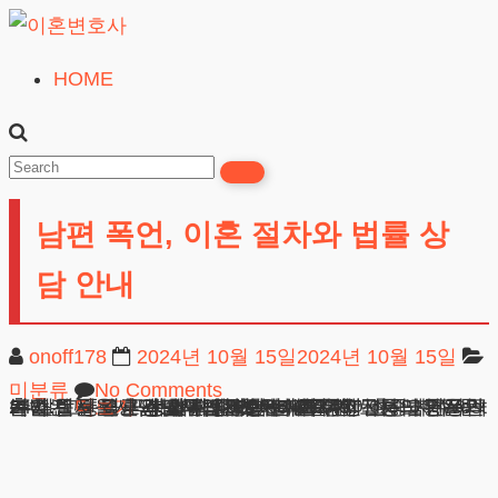
Skip
to
HOME
이
content
혼
변
호
남편 폭언, 이혼 절차와 법률 상
사
무료상담
담 안내
onoff178
2024년 10월 15일
2024년 10월 15일
미분류
No Comments
24시간 전화상담 및 채팅상담 바로가기 목차 남편폭언이혼: 고통을 극복하는 길 첫 번째 단계: 고통의 인정과 출발 법적 요구와 서류 준비 사례를 통한 이해 자주 묻는 질문들 변호사로서의 조언 남편폭언이혼: 고통을 극복하는 길 결혼 생활 속에서 우리가 가장 소중하게 여겨야 할
더보기
광고책임변호사 : 이수학
상호 : 법무법인 테헤란
사업자 : 589-86-01340
대표자 : 이수학
주소 : 서울시 강남구 테헤란로 420, KT선릉타워West 9층