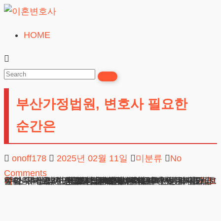
Skip
to
HOME
이
content
혼
변
호
부산가정법원, 변호사 필요한
사
무료상담
순간은
onoff178
2025년 02월 11일
미분류
No
Comments
부산가정법원, 변호사 필요한 순간은 안녕하세요. 전업주부로 20년을 살았는데 남편과 이혼을 고민하고 있습니다. 제가 궁금한 점이 몇 가지 있어서 문의드립니다. 우선 재산분할 받을 수 있는 권리가 있는지 궁금합니다. 또 남편이 재산포기각서를 요구하는데 이게 효력이 있나요? 그리고 가정법원에서는 이런 사례를
더보기
광고책임변호사 : 이수학
상호 : 법무법인 테헤란
사업자 : 589-86-01340
대표자 : 이수학
주소 : 서울시 강남구 테헤란로 420, KT선릉타워West 9층