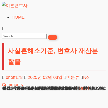
Skip
to
HOME
이
content
혼
변
호
사실혼해소기준, 변호사 재산분
사
무료상담
할을
onoff178
2025년 02월 03일
미분류
No
Comments
사실혼해소기준, 변호사 재산분할을 안녕하세요, 변호사님. 저는 10년 동안 혼인신고 없이 동거하며 아이 둘을 키웠습니다. 최근 관계를 정리하려고 하는데 앞서 설명하신 내용이 조금 어려워서 더 자세히 여쭤보고 싶습니다. 특히 재산분할 관련해서 궁금한 점이 많아요. 제가 전업주부로 지내면서 남편의 회사
광고책임변호사 : 이수학
상호 : 법무법인 테헤란
사업자 : 589-86-01340
대표자 : 이수학
주소 : 서울시 강남구 테헤란로 420, KT선릉타워West 9층
더보기