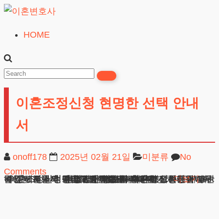
Skip
to
HOME
이
content
혼
변
호
이혼조정신청 현명한 선택 안내
사
무료상담
서
onoff178
2025년 02월 21일
미분류
No
Comments
이혼조정신청 현명한 선택 안내서 안녕하세요, 법무법인 테헤란의 이혼 전문 변호사입니다. 오늘은 부부간 갈등 해결을 위한 중요한 방안인 ‘이혼조정신청’에 대해 상세히 알려드리고자 합니다. 혼인관계 종료를 고민하시는 분들께 꼭 필요한 정보를 제공해 드리겠습니다. 이혼조정신청 혼인관계 해소의 여러 방식
광고책임변호사 : 이수학
상호 : 법무법인 테헤란
사업자 : 589-86-01340
대표자 : 이수학
주소 : 서울시 강남구 테헤란로 420, KT선릉타워West 9층
더보기