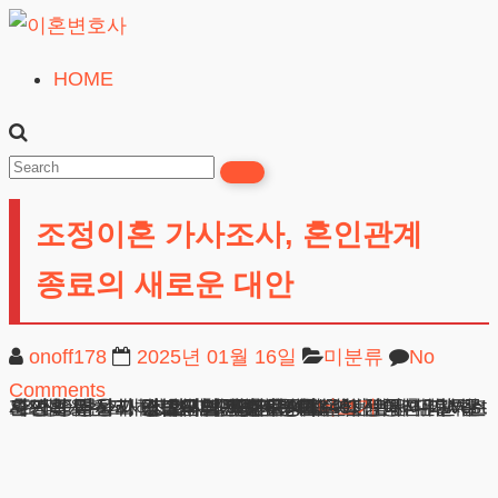
Skip
to
HOME
이
content
혼
변
호
조정이혼 가사조사, 혼인관계
사
무료상담
종료의 새로운 대안
onoff178
2025년 01월 16일
미분류
No
Comments
조정이혼 가사조사, 혼인관계 종료의 새로운 대안 결혼생활을 정리하고자 하는 분들이 늘어나면서 관련 문의가 증가하고 있습니다. 많은 분들이 법원에서 다투는 재판과 당사자 간 합의 중 어떤 방식을 선택해야 할지 고민하시는데, 오늘은 그 중간 형태인 조정이혼 가사조사 제도를 소개해드리려 합니다. 이
광고책임변호사 : 이수학
상호 : 법무법인 테헤란
사업자 : 589-86-01340
대표자 : 이수학
주소 : 서울시 강남구 테헤란로 420, KT선릉타워West 9층
더보기