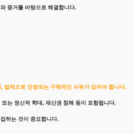
유와 증거를 바탕으로 해결합니다.
, 법적으로 인정되는 구체적인 사유가 있어야 합니다.
 또는 정신적 학대, 재산권 침해 등이 포함됩니다.
수집하는 것이 중요합니다.