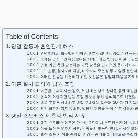
Table of Contents
명절 갈등과 혼인관계 해소
안녕하세요, 법무법인 테헤란 변호사입니다. 명절 기간 동안
이때는 감정적인 대응보다는 체계적이고 법적인 해결이 필요합
명절 기간 동안 발생하는 가족 갈등은 단기적인 문제가 아니라
고부갈등, 형제자매 차별, 배우자의 무관심 등 다양한 원인
이러한 갈등을 해결하기 위한 첫걸음은 감정적 대응을 자제하
이혼 절차 합의와 법원 조정
이혼을 고려하시는 경우, 첫 단계는 상호 합의를 통한 해결입
합의가 어렵다면 법원 조정 절차를 통해 공식적으로 해결할 
법원 조정은 신속하고 법적 구속력을 갖추어 당사자 간 갈등
만약 합의가 되지 않으면, 법원의 재판을 통해 이혼 사유와 
명절 스트레스 이혼의 법적 사유
명절 스트레스 이혼은 단순한 불만이나 스트레스가 아닌, 법
예를 들어 배우자의 방관, 친족들의 모욕적 언행, 신체적 또는
법적 소송 시 이를 증명할 수 있는 증거를 체계적으로 수집하