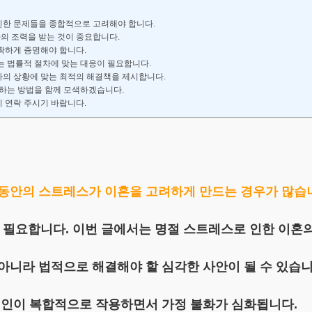
인한 문제들을 종합적으로 고려해야 합니다.
가의 조력을 받는 것이 중요합니다.
확하게 증명해야 합니다.
는 법률적 절차에 맞는 대응이 필요합니다.
하의 상황에 맞는 최적의 해결책을 제시합니다.
호하는 방법을 함께 모색하겠습니다.
 연락 주시기 바랍니다.
 동안의 스트레스가 이혼을 고려하게 만드는 경우가 많습
필요합니다. 이번 글에서는 명절 스트레스로 인한 이혼의
아니라 법적으로 해결해야 할 심각한 사안이 될 수 있습니
 원인이 복합적으로 작용하면서 가정 불화가 심화됩니다.