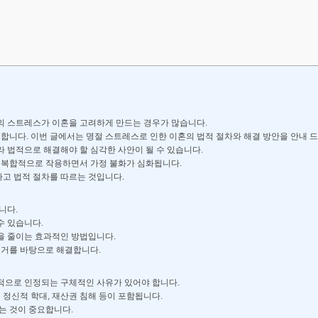
의 스트레스가 이혼을 고려하게 만드는 경우가 많습니다.
니다. 이번 글에서는 명절 스트레스로 인한 이혼의 법적 절차와 해결 방안을 안내 
 법적으로 해결해야 할 심각한 사안이 될 수 있습니다.
이 복합적으로 작용하면서 가정 불화가 심화됩니다.
고 법적 절차를 따르는 것입니다.
니다.
수 있습니다.
을 줄이는 효과적인 방법입니다.
증거를 바탕으로 해결합니다.
적으로 인정되는 구체적인 사유가 있어야 합니다.
 정신적 학대, 재산권 침해 등이 포함됩니다.
는 것이 중요합니다.