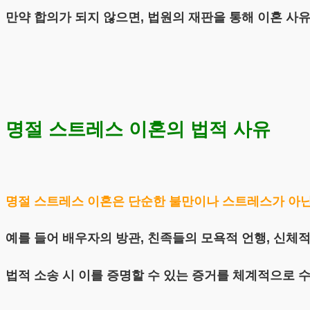
만약 합의가 되지 않으면, 법원의 재판을 통해 이혼 사
명절 스트레스 이혼의 법적 사유
명절 스트레스 이혼은 단순한 불만이나 스트레스가 아닌
예를 들어 배우자의 방관, 친족들의 모욕적 언행, 신체적
법적 소송 시 이를 증명할 수 있는 증거를 체계적으로 