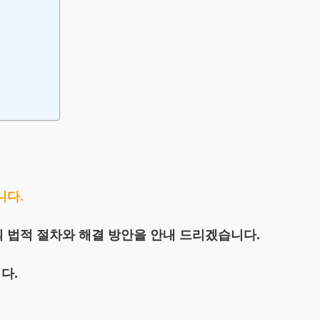
니다.
 법적 절차와 해결 방안을 안내 드리겠습니다.
다.