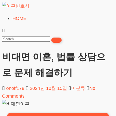
Skip
to
HOME
이
content
혼
변
호
비대면 이혼, 법률 상담으
사
무료상담
로 문제 해결하기
onoff178
2024년 10월 15일
미분류
No
Comments